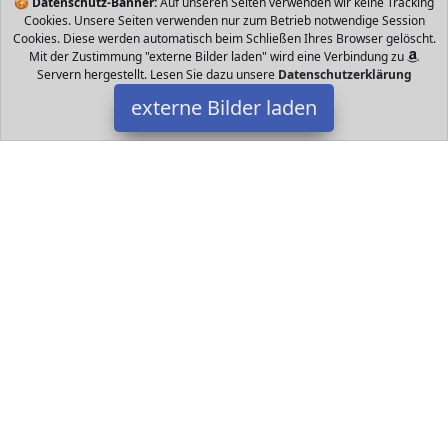
🍪
Datenschutz-Banner:
Auf unseren Seiten verwenden wir keine Tracking
Cookies. Unsere Seiten verwenden nur zum Betrieb notwendige Session
Cookies. Diese werden automatisch beim Schließen Ihres Browser gelöscht.
Mit der Zustimmung "externe Bilder laden" wird eine Verbindung zu
Servern hergestellt. Lesen Sie dazu unsere
Datenschutzerklärung
externe Bilder laden
ITODA
Bürobedarf & Schreibwaren wertige Stoffe können zur einfachen
Reinigung gereinigt werden Besonders geeignet für alle Kinder
Jeder unserer Bleistiftbeutel ist aus hochwertig ITODA
Datakids ist Teilnehmer am Partnerprogramm der
EU S.à r.l.
Dieses Partnerprogramm wurde ins Leben gerufen, um Links auf
externe
Internetseiten platzieren zu können. Die Bertreiber von
Datakids verdienen mit Kostenerstattungen durch
mit. Der
Inhalt der Produktseiten auf Datakids kommt von
Service LLC.
Der Inhalt wird wie übertragen und ohne Veränderung
wiedergegeben. Der Inhalt kann sich jederzeit ändern.