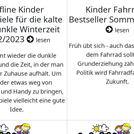
fline Kinder
Kinder Fahrr
iele für die kalte
Bestseller Som
nkle Winterzeit
lesen
2/2023
lesen
Früh übt sich - auch da
dem Fahrrad soll
t wieder die dunkle
Grunderziehung zähl
und die Zeit, in der man
Politik wird Fahrradf
er Zuhause aufhält. Um
Zukunft.
nder etwas weg von
 und Handy zu bringen,
iele vielleicht eine gute
Idee.