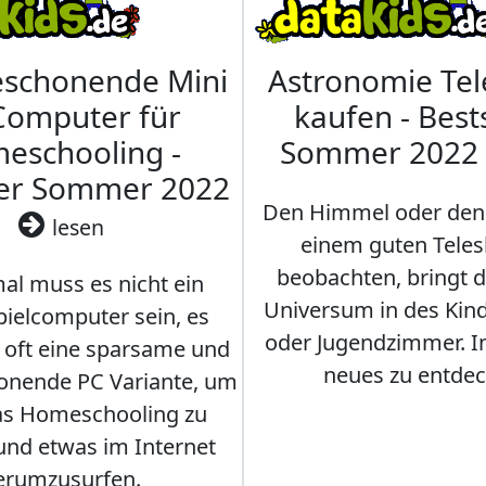
eschonende Mini
Astronomie Te
Computer für
kaufen - Best
eschooling -
Sommer 2022
ler Sommer 2022
Den Himmel oder den
lesen
einem guten Teles
beobachten, bringt 
l muss es nicht ein
Universum in des Ki
ielcomputer sein, es
oder Jugendzimmer. 
r oft eine sparsame und
neues zu entdec
onende PC Variante, um
as Homeschooling zu
nd etwas im Internet
erumzusurfen.