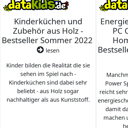
Kinderküchen und
Energi
Zubehör aus Holz -
PC 
Bestseller Sommer 2022
Hom
Bestsel
lesen
Kinder bilden die Realität die sie
sehen im Spiel nach -
Manchma
Kinderküchen sind dabei sehr
Power Sp
beliebt - aus Holz sogar
reicht seh
nachhaltiger als aus Kunststoff.
energiesch
damit d
machen u
h