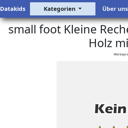
Datakids
Kategorien
Über un
small foot Kleine Rech
Holz mi
Werbeprä