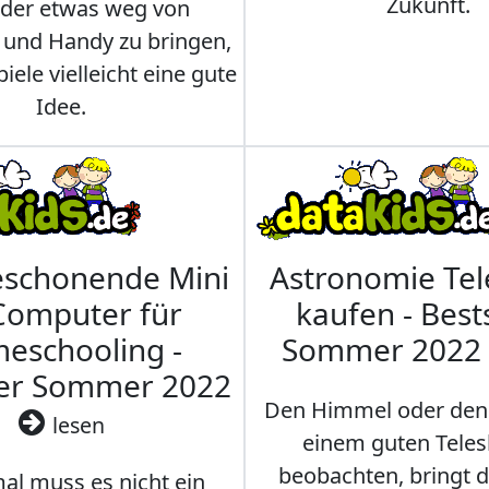
Zukunft.
nder etwas weg von
 und Handy zu bringen,
iele vielleicht eine gute
Idee.
eschonende Mini
Astronomie Te
Computer für
kaufen - Best
eschooling -
Sommer 2022
ler Sommer 2022
Den Himmel oder den
lesen
einem guten Teles
beobachten, bringt 
l muss es nicht ein