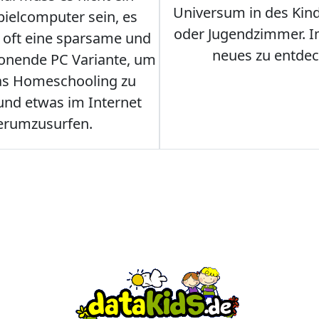
Universum in des Ki
ielcomputer sein, es
oder Jugendzimmer. 
r oft eine sparsame und
neues zu entdec
onende PC Variante, um
as Homeschooling zu
nd etwas im Internet
erumzusurfen.