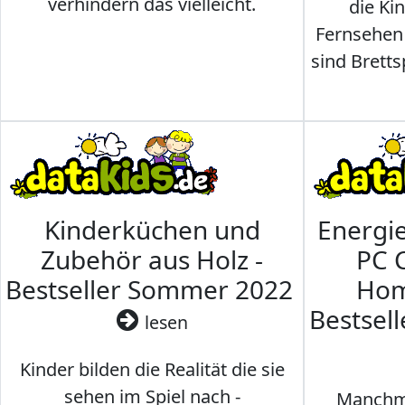
verhindern das vielleicht.
die Ki
Fernsehen
sind Brettsp
Kinderküchen und
Energi
Zubehör aus Holz -
PC 
Bestseller Sommer 2022
Hom
Bestsel
lesen
Kinder bilden die Realität die sie
sehen im Spiel nach -
Manchma