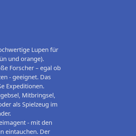
ochwertige Lupen für
rün und orange).
oße Forscher – egal ob
zen - geeignet. Das
ße Expeditionen.
gebsel, Mitbringsel,
der als Spielzeug im
nder.
eimagent - mit den
en eintauchen. Der