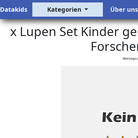
Datakids
Kategorien
Über un
x Lupen Set Kinder ge
Forscher
Werbeprä