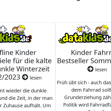
fline Kinder
Kinder Fahrr
iele für die kalte
Bestseller Som
nkle Winterzeit
lesen
2/2023
lesen
Früh übt sich - auch da
dem Fahrrad soll
t wieder die dunkle
Grunderziehung zähl
und die Zeit, in der man
Politik wird Fahrradf
er Zuhause aufhält. Um