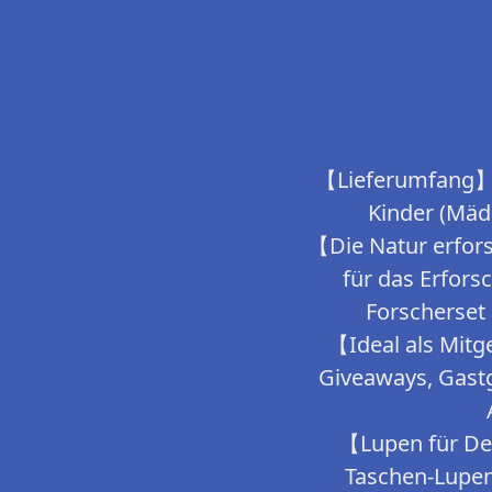
【Lieferumfang】Im
Kinder (Mäd
【Die Natur erfors
für das Erfors
Forscherset 
【Ideal als Mitg
Giveaways, Gastg
【Lupen für Det
Taschen-Lupen