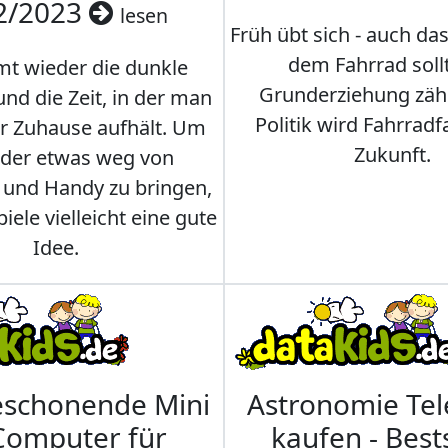
2/2023
lesen
Früh übt sich - auch da
dem Fahrrad soll
t wieder die dunkle
Grunderziehung zähl
und die Zeit, in der man
Politik wird Fahrradf
er Zuhause aufhält. Um
Zukunft.
nder etwas weg von
 und Handy zu bringen,
iele vielleicht eine gute
Idee.
eschonende Mini
Astronomie Te
Computer für
kaufen - Best