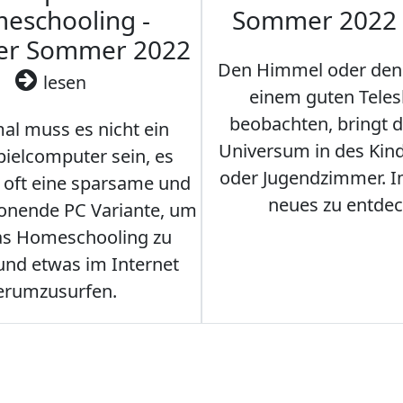
eschooling -
Sommer 2022
ler Sommer 2022
Den Himmel oder den
lesen
einem guten Teles
beobachten, bringt 
l muss es nicht ein
Universum in des Ki
ielcomputer sein, es
oder Jugendzimmer. 
r oft eine sparsame und
neues zu entdec
onende PC Variante, um
as Homeschooling zu
nd etwas im Internet
erumzusurfen.