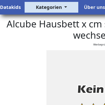
Datakids
Kategorien
Über un
Alcube Hausbett x cm s
wechse
Werbeprä