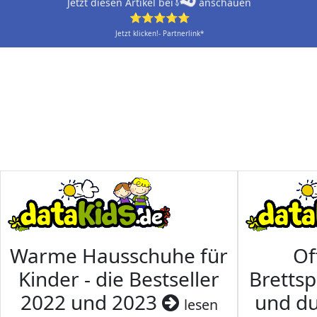
Jetzt diesen Artikel bei
anschauen
⭐⭐⭐⭐⭐
Jetzt klicken!- Partnerlink*
Warme Hausschuhe für
Of
Kinder - die Bestseller
Brettsp
2022 und 2023
und du
lesen