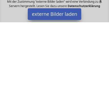
Mit der Zustimmung "externe Bilder laden" wird eine Verbindung zu
Servern hergestellt. Lesen Sie dazu unsere
Datenschutzerklärung
externe Bilder laden
LOOP BABY
Datakids - Spielzeug - Spielsachen - alles für Ihr Kind und Baby.
Hier finden Sie ganz bestimmt das nächste Geschenk für das Kind
und Jugendlichen.
Datakids ist Teilnehmer am Partnerprogramm der
EU S.à r.l.
Dieses Partnerprogramm wurde ins Leben gerufen, um Links auf
externe
Internetseiten platzieren zu können. Die Bertreiber von
Datakids verdienen mit Kostenerstattungen durch
mit. Der
Inhalt der Produktseiten auf Datakids kommt von
Service LLC.
Der Inhalt wird wie übertragen und ohne Veränderung
wiedergegeben. Der Inhalt kann sich jederzeit ändern.