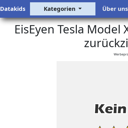
Datakids
Kategorien
Über un
EisEyen Tesla Model 
zurückz
Werbeprä