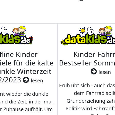
fline Kinder
Kinder Fahrr
iele für die kalte
Bestseller Som
nkle Winterzeit
lesen
2/2023
lesen
Früh übt sich - auch da
dem Fahrrad soll
t wieder die dunkle
Grunderziehung zähl
und die Zeit, in der man
Politik wird Fahrradf
er Zuhause aufhält. Um