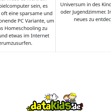
Universum in des Ki
ielcomputer sein, es
oder Jugendzimmer. 
r oft eine sparsame und
neues zu entdec
onende PC Variante, um
as Homeschooling zu
nd etwas im Internet
erumzusurfen.