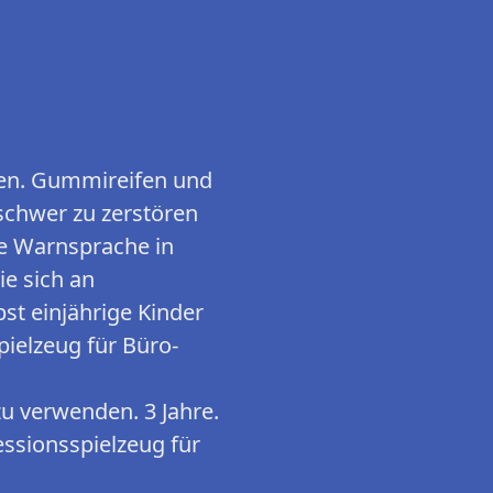
len. Gummireifen und
 schwer zu zerstören
ie Warnsprache in
ie sich an
bst einjährige Kinder
ielzeug für Büro-
zu verwenden. 3 Jahre.
essionsspielzeug für