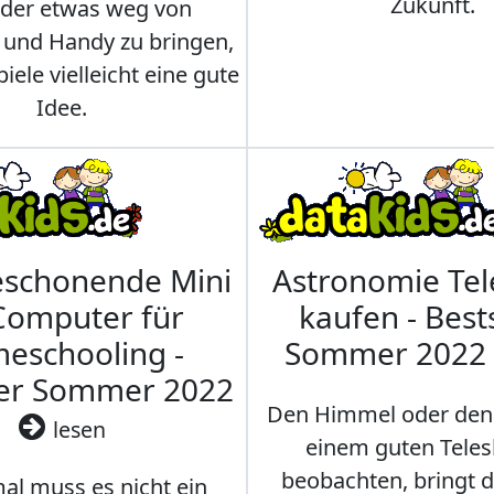
Zukunft.
nder etwas weg von
 und Handy zu bringen,
iele vielleicht eine gute
Idee.
eschonende Mini
Astronomie Te
Computer für
kaufen - Best
eschooling -
Sommer 2022
ler Sommer 2022
Den Himmel oder den
lesen
einem guten Teles
beobachten, bringt 
l muss es nicht ein