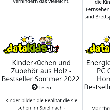
verhindern das vielleicht.
die Ki
Fernsehen
sind Brettsp
Kinderküchen und
Energi
Zubehör aus Holz -
PC 
Bestseller Sommer 2022
Hom
Bestsel
lesen
Kinder bilden die Realität die sie
sehen im Spiel nach -
Manchma