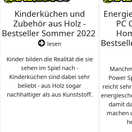
Kinderküchen und
Energi
Zubehör aus Holz -
PC 
Bestseller Sommer 2022
Hom
Bestsel
lesen
Kinder bilden die Realität die sie
sehen im Spiel nach -
Manchma
Kinderküchen sind dabei sehr
Power Sp
beliebt - aus Holz sogar
reicht seh
nachhaltiger als aus Kunststoff.
energiesch
damit d
machen u
h