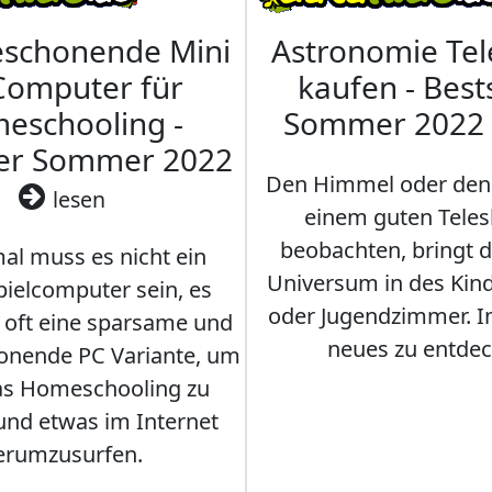
eschonende Mini
Astronomie Te
Computer für
kaufen - Best
eschooling -
Sommer 2022
ler Sommer 2022
Den Himmel oder den
lesen
einem guten Teles
beobachten, bringt 
l muss es nicht ein
Universum in des Ki
ielcomputer sein, es
oder Jugendzimmer. 
r oft eine sparsame und
neues zu entdec
onende PC Variante, um
as Homeschooling zu
nd etwas im Internet
erumzusurfen.