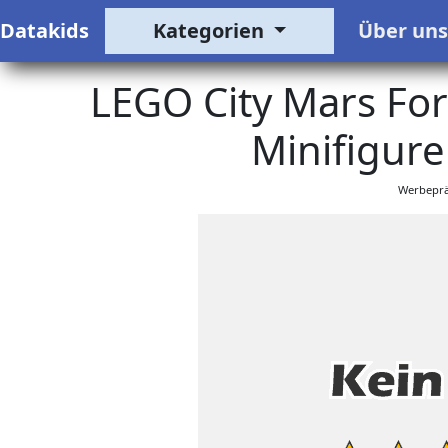
Datakids
Kategorien
Über un
LEGO City Mars For
Minifigure
Werbeprä