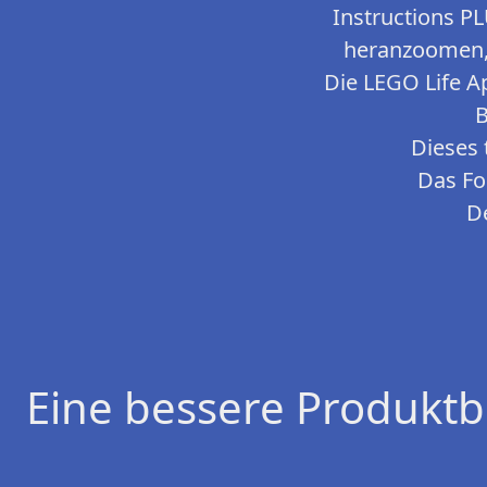
Instructions P
heranzoomen, 
Die LEGO Life A
B
Dieses 
Das Fo
D
Eine bessere Produktb