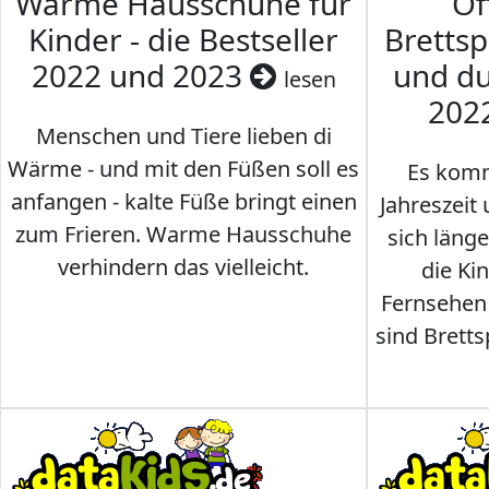
Warme Hausschuhe für
Of
Kinder - die Bestseller
Brettsp
2022 und 2023
und du
lesen
202
Menschen und Tiere lieben di
Wärme - und mit den Füßen soll es
Es komm
anfangen - kalte Füße bringt einen
Jahreszeit 
zum Frieren. Warme Hausschuhe
sich läng
verhindern das vielleicht.
die Ki
Fernsehen
sind Brettsp