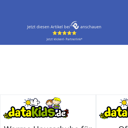
Jetzt diesen Artikel bei
anschauen
⭐⭐⭐⭐⭐
Jetzt klicken!- Partnerlink*