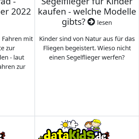
ad -
Segelflieger für Kinder
mer 2022
kaufen - welche Modelle
gibts?
lesen
s Fahren mit
Kinder sind von Natur aus für das
te zur
Fliegen begeistert. Wieso nicht
en - laut
einen Segelflieger werfen?
ahren zur