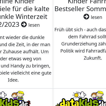
fline Kinder
Kinder Fahrr
iele für die kalte
Bestseller Som
nkle Winterzeit
lesen
2/2023
lesen
Früh übt sich - auch da
dem Fahrrad soll
t wieder die dunkle
Grunderziehung zähl
und die Zeit, in der man
Politik wird Fahrradf
er Zuhause aufhält. Um
Zukunft.
nder etwas weg von
 und Handy zu bringen,
iele vielleicht eine gute
Idee.