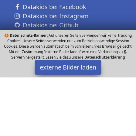
Datakids bei Facebook
Datakids bei Instagram
Datakids bei Github
🍪
Datenschutz-Banner:
Auf unseren Seiten verwenden wir keine Tracking
Cookies. Unsere Seiten verwenden nur zum Betrieb notwendige Session
Cookies. Diese werden automatisch beim Schließen Ihres Browser gelöscht.
Mit der Zustimmung "externe Bilder laden" wird eine Verbindung zu
Servern hergestellt. Lesen Sie dazu unsere
Datenschutzerklärung
externe Bilder laden
LEGO
Spielzeug ity Minifiguren einen Stelzenläufer x Jungen x Mädchen
x Teenager x Großvater x Großmutter x Mutter x Vater x
Kinderschminker LEGO
Datakids ist Teilnehmer am Partnerprogramm der
EU S.à r.l.