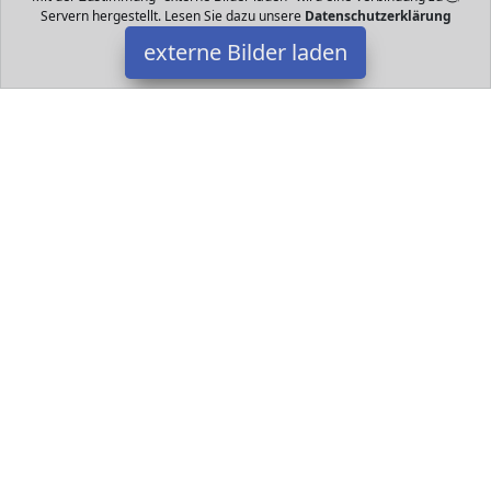
Servern hergestellt. Lesen Sie dazu unsere
Datenschutzerklärung
externe Bilder laden
JVC
Elektronik it cm Zoll Bildschirmdiagonale Auflösung x Pixel Full HD
Bildwiederholungsrate PPI Empfang Integrierter Triple Tuner DV
JVC
Datakids ist Teilnehmer am Partnerprogramm der
EU S.à r.l.
Dieses Partnerprogramm wurde ins Leben gerufen, um Links auf
externe
Internetseiten platzieren zu können. Die Bertreiber von
Datakids verdienen mit Kostenerstattungen durch
mit. Der
Inhalt der Produktseiten auf Datakids kommt von
Service LLC.
Der Inhalt wird wie übertragen und ohne Veränderung
wiedergegeben. Der Inhalt kann sich jederzeit ändern.