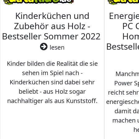
Kinderküchen und
Energi
Zubehör aus Holz -
PC 
Bestseller Sommer 2022
Hom
Bestsel
lesen
Kinder bilden die Realität die sie
sehen im Spiel nach -
Manchma
Kinderküchen sind dabei sehr
Power Sp
beliebt - aus Holz sogar
reicht seh
nachhaltiger als aus Kunststoff.
energiesch
damit d
machen u
h