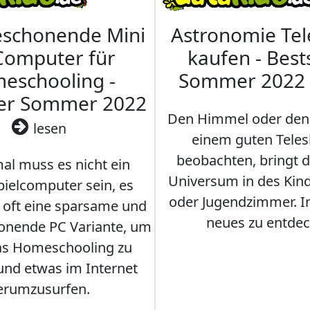
eschonende Mini
Astronomie Te
Computer für
kaufen - Best
eschooling -
Sommer 2022
ler Sommer 2022
Den Himmel oder den
lesen
einem guten Teles
beobachten, bringt 
l muss es nicht ein
Universum in des Ki
ielcomputer sein, es
oder Jugendzimmer. 
r oft eine sparsame und
neues zu entdec
onende PC Variante, um
as Homeschooling zu
nd etwas im Internet
erumzusurfen.