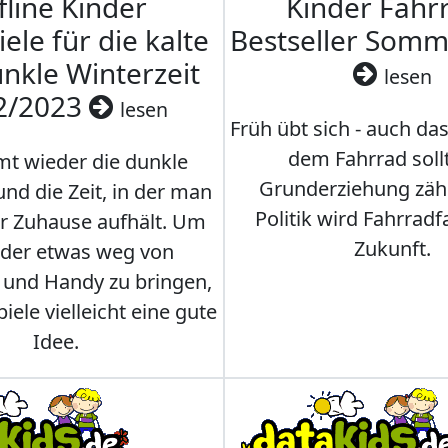
fline Kinder
Kinder Fahrr
iele für die kalte
Bestseller Som
nkle Winterzeit
lesen
2/2023
lesen
Früh übt sich - auch da
dem Fahrrad soll
t wieder die dunkle
Grunderziehung zähl
und die Zeit, in der man
Politik wird Fahrradf
er Zuhause aufhält. Um
Zukunft.
nder etwas weg von
 und Handy zu bringen,
iele vielleicht eine gute
Idee.