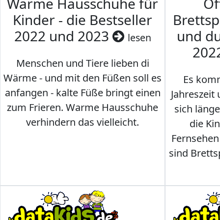
Warme Hausschuhe für
Of
Kinder - die Bestseller
Brettsp
2022 und 2023
und du
lesen
202
Menschen und Tiere lieben di
Wärme - und mit den Füßen soll es
Es komm
anfangen - kalte Füße bringt einen
Jahreszeit 
zum Frieren. Warme Hausschuhe
sich läng
verhindern das vielleicht.
die Ki
Fernsehen
sind Brettsp