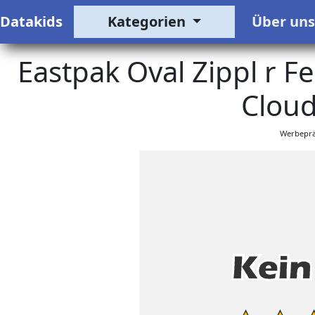
Datakids
Kategorien
Über un
Eastpak Oval Zippl r 
Cloud
Werbeprä