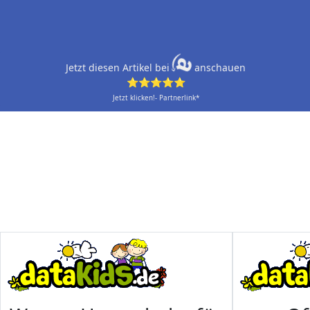
Jetzt diesen Artikel bei
anschauen
⭐⭐⭐⭐⭐
Jetzt klicken!- Partnerlink*