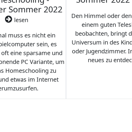
ler Sommer 2022
Den Himmel oder den
lesen
einem guten Teles
beobachten, bringt 
l muss es nicht ein
Universum in des Ki
ielcomputer sein, es
oder Jugendzimmer. 
r oft eine sparsame und
neues zu entdec
onende PC Variante, um
as Homeschooling zu
nd etwas im Internet
erumzusurfen.