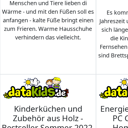
Menschen und Tiere lieben di
Wärme - und mit den Füßen soll es
Es komm
anfangen - kalte Füße bringt einen
Jahreszeit 
zum Frieren. Warme Hausschuhe
sich läng
verhindern das vielleicht.
die Ki
Fernsehen
sind Brettsp
Kinderküchen und
Energi
Zubehör aus Holz -
PC 
Bestseller Sommer 2022
Hom