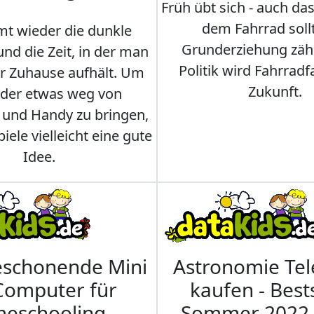
Früh übt sich - auch da
dem Fahrrad soll
t wieder die dunkle
Grunderziehung zähl
und die Zeit, in der man
Politik wird Fahrradf
er Zuhause aufhält. Um
Zukunft.
nder etwas weg von
 und Handy zu bringen,
iele vielleicht eine gute
Idee.
eschonende Mini
Astronomie Te
Computer für
kaufen - Best
eschooling -
Sommer 2022