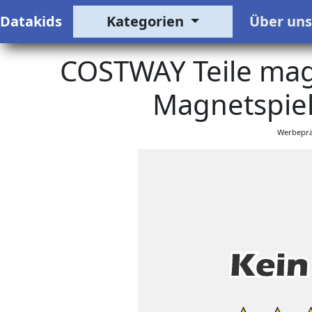
Datakids
Kategorien
Über un
COSTWAY Teile mag
Magnetspiel
Werbeprä