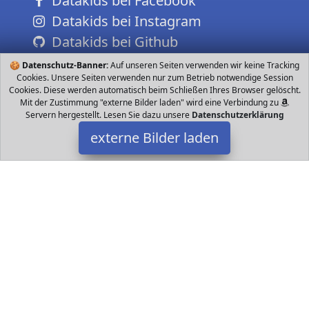
Datakids bei Facebook
Datakids bei Instagram
Datakids bei Github
🍪
Datenschutz-Banner:
Auf unseren Seiten verwenden wir keine Tracking
Cookies. Unsere Seiten verwenden nur zum Betrieb notwendige Session
Cookies. Diese werden automatisch beim Schließen Ihres Browser gelöscht.
Mit der Zustimmung "externe Bilder laden" wird eine Verbindung zu
Servern hergestellt. Lesen Sie dazu unsere
Datenschutzerklärung
externe Bilder laden
Smoby
Spielzeug ter mit Lamellen Schiebefenster und eine kleine
Eingangstüre Wetterbeständig und UV stabil Produktmaße LxBxH
x x cm Für Kinder ab Smoby
Datakids ist Teilnehmer am Partnerprogramm der
EU S.à r.l.
Dieses Partnerprogramm wurde ins Leben gerufen, um Links auf