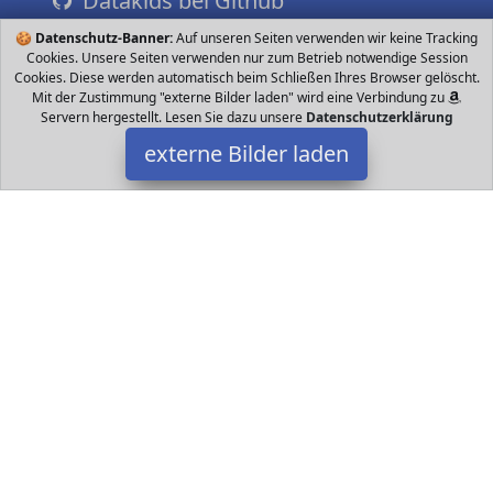
Datakids bei Github
🍪
Datenschutz-Banner:
Auf unseren Seiten verwenden wir keine Tracking
Cookies. Unsere Seiten verwenden nur zum Betrieb notwendige Session
Cookies. Diese werden automatisch beim Schließen Ihres Browser gelöscht.
Mit der Zustimmung "externe Bilder laden" wird eine Verbindung zu
Servern hergestellt. Lesen Sie dazu unsere
Datenschutzerklärung
externe Bilder laden
Acekid
Spielzeug Hergestellt aus hochwertigem und
umweltfreundlichem Material Baumwolle und Plüsch geruchlos
und ungiftig sicher für Babys zum Spielen D Acekid
Datakids ist Teilnehmer am Partnerprogramm der
EU S.à r.l.
Dieses Partnerprogramm wurde ins Leben gerufen, um Links auf
externe
Internetseiten platzieren zu können. Die Bertreiber von
Datakids verdienen mit Kostenerstattungen durch
mit. Der
Inhalt der Produktseiten auf Datakids kommt von
Service LLC.