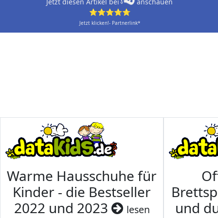
Jetzt diesen Artikel bei
anschauen
⭐⭐⭐⭐⭐
Jetzt klicken!- Partnerlink*
Warme Hausschuhe für
Of
Kinder - die Bestseller
Brettsp
2022 und 2023
und du
lesen