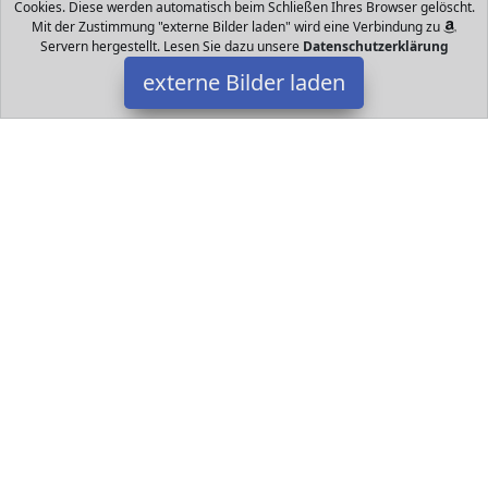
Cookies. Diese werden automatisch beim Schließen Ihres Browser gelöscht.
Mit der Zustimmung "externe Bilder laden" wird eine Verbindung zu
Servern hergestellt. Lesen Sie dazu unsere
Datenschutzerklärung
externe Bilder laden
Kosmos
Spielzeug talle Schokolinsen Essig oder Backpulver mit der
passenden Laborausstattung und den richtigen Experimenten
wird Alltägliches zum spannenden Erl Kosmos
Datakids ist Teilnehmer am Partnerprogramm der
EU S.à r.l.
Dieses Partnerprogramm wurde ins Leben gerufen, um Links auf
externe
Internetseiten platzieren zu können. Die Bertreiber von
Datakids verdienen mit Kostenerstattungen durch
mit. Der
Inhalt der Produktseiten auf Datakids kommt von
Service LLC.
Der Inhalt wird wie übertragen und ohne Veränderung
wiedergegeben. Der Inhalt kann sich jederzeit ändern.