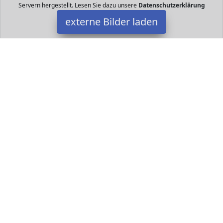
Servern hergestellt. Lesen Sie dazu unsere
Datenschutzerklärung
externe Bilder laden
Ranipobo
Camera Mit einer Brennweite von mm einer Blende von mm und
einer mehrschichtigen glasgrünbeschichteten Optik mit der Sie
klarere Bilder aufnehmen Ranipobo
Datakids ist Teilnehmer am Partnerprogramm der
EU S.à r.l.
Dieses Partnerprogramm wurde ins Leben gerufen, um Links auf
externe
Internetseiten platzieren zu können. Die Bertreiber von
Datakids verdienen mit Kostenerstattungen durch
mit. Der
Inhalt der Produktseiten auf Datakids kommt von
Service LLC.
Der Inhalt wird wie übertragen und ohne Veränderung
wiedergegeben. Der Inhalt kann sich jederzeit ändern.