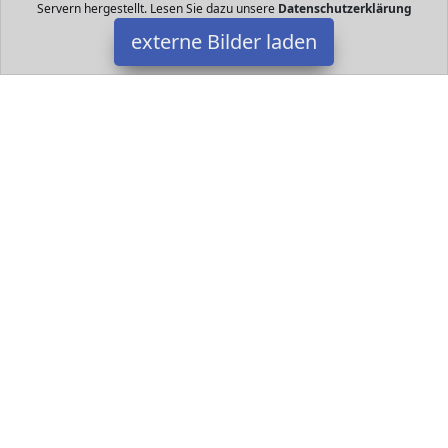
Servern hergestellt. Lesen Sie dazu unsere
Datenschutzerklärung
externe Bilder laden
Barbie
Spielzeug ben viele Tierbabys und die Chelsea Puppe freut sich
darauf sich um sie zu kümmern Die Chelsea Farmpuppe bringt
ein süßes gelbes Küken mit das Barbie
Datakids ist Teilnehmer am Partnerprogramm der
EU S.à r.l.
Dieses Partnerprogramm wurde ins Leben gerufen, um Links auf
externe
Internetseiten platzieren zu können. Die Bertreiber von
Datakids verdienen mit Kostenerstattungen durch
mit. Der
Inhalt der Produktseiten auf Datakids kommt von
Service LLC.
Der Inhalt wird wie übertragen und ohne Veränderung
wiedergegeben. Der Inhalt kann sich jederzeit ändern.