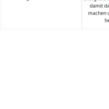
damit d
machen u
h