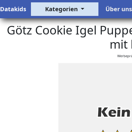
Datakids
Kategorien
Über un
Götz Cookie Igel Pup
mit 
Werbeprä