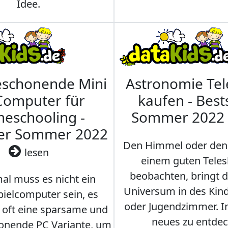
Idee.
eschonende Mini
Astronomie Te
Computer für
kaufen - Best
eschooling -
Sommer 2022
ler Sommer 2022
Den Himmel oder den
lesen
einem guten Teles
beobachten, bringt 
l muss es nicht ein
Universum in des Ki
ielcomputer sein, es
oder Jugendzimmer. 
r oft eine sparsame und
neues zu entdec
onende PC Variante, um