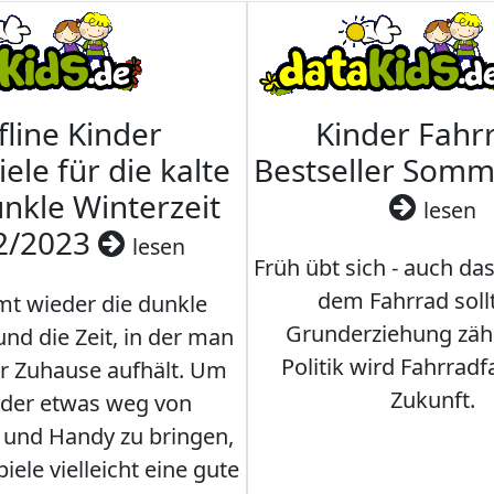
fline Kinder
Kinder Fahrr
iele für die kalte
Bestseller Som
nkle Winterzeit
lesen
2/2023
lesen
Früh übt sich - auch da
dem Fahrrad soll
t wieder die dunkle
Grunderziehung zähl
und die Zeit, in der man
Politik wird Fahrradf
er Zuhause aufhält. Um
Zukunft.
nder etwas weg von
 und Handy zu bringen,
iele vielleicht eine gute