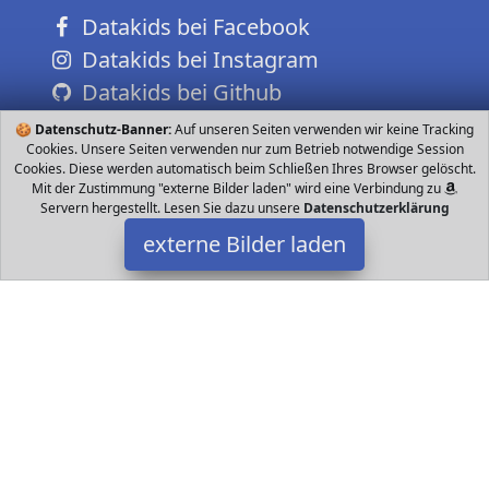
Datakids bei Facebook
Datakids bei Instagram
Datakids bei Github
🍪
Datenschutz-Banner:
Auf unseren Seiten verwenden wir keine Tracking
Cookies. Unsere Seiten verwenden nur zum Betrieb notwendige Session
Cookies. Diese werden automatisch beim Schließen Ihres Browser gelöscht.
Mit der Zustimmung "externe Bilder laden" wird eine Verbindung zu
Servern hergestellt. Lesen Sie dazu unsere
Datenschutzerklärung
externe Bilder laden
Alumuk
Spielzeug HALS Alle quadratischen Tücher sind in Farben
erhältlich Rot Grün Blau Lila Gelb und Orange Stück für eine
Farbe mit ca x cm Alumuk
Datakids ist Teilnehmer am Partnerprogramm der
EU S.à r.l.