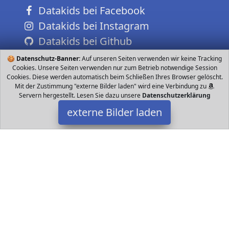
Datakids bei Facebook
Datakids bei Instagram
Datakids bei Github
🍪
Datenschutz-Banner:
Auf unseren Seiten verwenden wir keine Tracking
Cookies. Unsere Seiten verwenden nur zum Betrieb notwendige Session
Cookies. Diese werden automatisch beim Schließen Ihres Browser gelöscht.
Mit der Zustimmung "externe Bilder laden" wird eine Verbindung zu
Servern hergestellt. Lesen Sie dazu unsere
Datenschutzerklärung
externe Bilder laden
Vtech
Spielzeug ßes Straßenset zum Bauen und Kombinieren beliebig
zusamenbaubare Teile Neues Design der Straßenteile mit
flexiblen beweglichen Straßenteilen Vtech
Datakids ist Teilnehmer am Partnerprogramm der
EU S.à r.l.