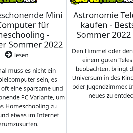
eschonende Mini
Astronomie Te
Computer für
kaufen - Best
eschooling -
Sommer 2022
ler Sommer 2022
Den Himmel oder den
lesen
einem guten Teles
beobachten, bringt 
l muss es nicht ein
Universum in des Ki
ielcomputer sein, es
oder Jugendzimmer. 
r oft eine sparsame und
neues zu entdec
onende PC Variante, um
as Homeschooling zu
nd etwas im Internet
erumzusurfen.