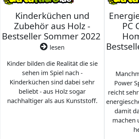
Kinderküchen und
Energi
Zubehör aus Holz -
PC 
Bestseller Sommer 2022
Hom
Bestsel
lesen
Kinder bilden die Realität die sie
sehen im Spiel nach -
Manchma
Kinderküchen sind dabei sehr
Power Sp
beliebt - aus Holz sogar
reicht seh
nachhaltiger als aus Kunststoff.
energiesch
damit d
machen u
h