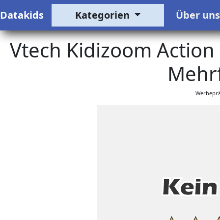
Datakids
Kategorien
Über un
Vtech Kidizoom Actio
Mehrf
Werbeprä