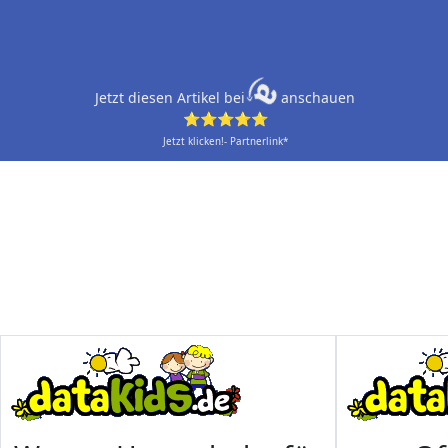
Jetzt diesen Artikel bei
anschauen
⭐⭐⭐⭐⭐
Jetzt klicken!- Partnerlink*