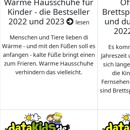
Warme Hausschuhe für
Of
Kinder - die Bestseller
Brettsp
2022 und 2023
und du
lesen
202
Menschen und Tiere lieben di
Wärme - und mit den Füßen soll es
Es komm
anfangen - kalte Füße bringt einen
Jahreszeit 
zum Frieren. Warme Hausschuhe
sich läng
verhindern das vielleicht.
die Ki
Fernsehen
sind Brettsp