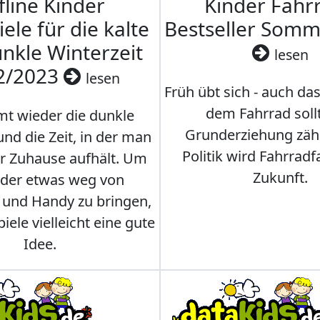
fline Kinder
Kinder Fahrr
iele für die kalte
Bestseller Som
nkle Winterzeit
lesen
2/2023
lesen
Früh übt sich - auch da
dem Fahrrad soll
t wieder die dunkle
Grunderziehung zähl
und die Zeit, in der man
Politik wird Fahrradf
er Zuhause aufhält. Um
Zukunft.
nder etwas weg von
 und Handy zu bringen,
iele vielleicht eine gute
Idee.