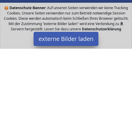
🍪
Datenschutz-Banner:
Auf unseren Seiten verwenden wir keine Tracking
Cookies. Unsere Seiten verwenden nur zum Betrieb notwendige Session
Cookies. Diese werden automatisch beim Schließen Ihres Browser gelöscht.
Mit der Zustimmung "externe Bilder laden" wird eine Verbindung zu
Servern hergestellt. Lesen Sie dazu unsere
Datenschutzerklärung
externe Bilder laden
Siku
Spielzeug agen Lotus Elise in Grün zum Spielen und Spaß haben
Ideal für kleine und große Sportwagen Liebhaber Umfangreiche
Funktionen Sportfelgen mit gumm Siku
Datakids ist Teilnehmer am Partnerprogramm der
EU S.à r.l.
Dieses Partnerprogramm wurde ins Leben gerufen, um Links auf
externe
Internetseiten platzieren zu können. Die Bertreiber von
Datakids verdienen mit Kostenerstattungen durch
mit. Der
Inhalt der Produktseiten auf Datakids kommt von
Service LLC.