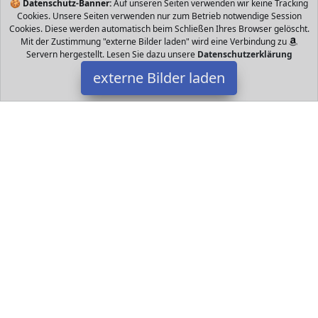
🍪
Datenschutz-Banner:
Auf unseren Seiten verwenden wir keine Tracking
Cookies. Unsere Seiten verwenden nur zum Betrieb notwendige Session
Cookies. Diese werden automatisch beim Schließen Ihres Browser gelöscht.
Mit der Zustimmung "externe Bilder laden" wird eine Verbindung zu
Servern hergestellt. Lesen Sie dazu unsere
Datenschutzerklärung
externe Bilder laden
VUP
Elektronik portarmband Elastische Armbänder und universelle
Kompatibilität passen verlässlich für unterschiedlich Armgröße
und die meisten Smartphones VUP
Datakids ist Teilnehmer am Partnerprogramm der
EU S.à r.l.
Dieses Partnerprogramm wurde ins Leben gerufen, um Links auf
externe
Internetseiten platzieren zu können. Die Bertreiber von
Datakids verdienen mit Kostenerstattungen durch
mit. Der
Inhalt der Produktseiten auf Datakids kommt von
Service LLC.
Der Inhalt wird wie übertragen und ohne Veränderung
wiedergegeben. Der Inhalt kann sich jederzeit ändern.