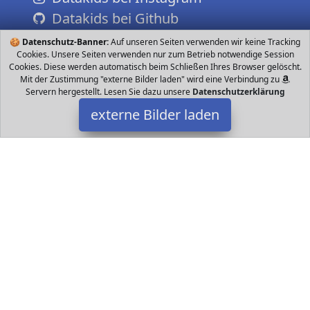
Datakids bei Github
🍪
Datenschutz-Banner:
Auf unseren Seiten verwenden wir keine Tracking
Cookies. Unsere Seiten verwenden nur zum Betrieb notwendige Session
Cookies. Diese werden automatisch beim Schließen Ihres Browser gelöscht.
Mit der Zustimmung "externe Bilder laden" wird eine Verbindung zu
Servern hergestellt. Lesen Sie dazu unsere
Datenschutzerklärung
externe Bilder laden
wuselwelt
Spielzeug h Lama ca cm hoch ca cm lang mit gestickten Augen
wunderschöne Verarbeitung hochwertige Qualität sehr
detailgetreu kuschelig weich z wuselwelt
Datakids ist Teilnehmer am Partnerprogramm der
EU S.à r.l.
Dieses Partnerprogramm wurde ins Leben gerufen, um Links auf
externe
Internetseiten platzieren zu können. Die Bertreiber von
Datakids verdienen mit Kostenerstattungen durch
mit. Der