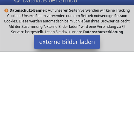
Datakids bei Github
🍪
Datenschutz-Banner:
Auf unseren Seiten verwenden wir keine Tracking
Cookies. Unsere Seiten verwenden nur zum Betrieb notwendige Session
Cookies. Diese werden automatisch beim Schließen Ihres Browser gelöscht.
Mit der Zustimmung "externe Bilder laden" wird eine Verbindung zu
Servern hergestellt. Lesen Sie dazu unsere
Datenschutzerklärung
externe Bilder laden
Samsung
Elektronik Q R Charcoal Black Q HDR hebt die Details und den
Kontrast so hervor dass Sie jedes Bild in seiner vollen Schönheit
erleben können Q Picture Samsung
Datakids ist Teilnehmer am Partnerprogramm der
EU S.à r.l.
Dieses Partnerprogramm wurde ins Leben gerufen, um Links auf
externe
Internetseiten platzieren zu können. Die Bertreiber von
Datakids verdienen mit Kostenerstattungen durch
mit. Der
Inhalt der Produktseiten auf Datakids kommt von
Service LLC.