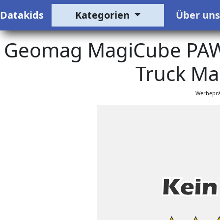
Datakids
Kategorien
Über un
Geomag MagiCube PAW 
Truck Ma
Werbeprä