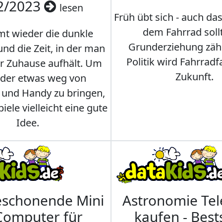
2/2023
lesen
Früh übt sich - auch da
dem Fahrrad soll
t wieder die dunkle
Grunderziehung zähl
und die Zeit, in der man
Politik wird Fahrradf
er Zuhause aufhält. Um
Zukunft.
nder etwas weg von
 und Handy zu bringen,
iele vielleicht eine gute
Idee.
eschonende Mini
Astronomie Te
Computer für
kaufen - Best