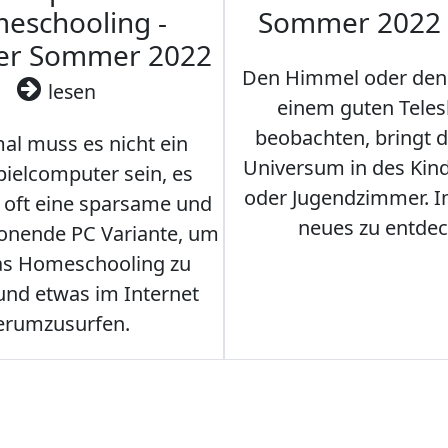
eschooling -
Sommer 2022
ler Sommer 2022
Den Himmel oder den
lesen
einem guten Teles
beobachten, bringt 
l muss es nicht ein
Universum in des Ki
ielcomputer sein, es
oder Jugendzimmer. 
r oft eine sparsame und
neues zu entdec
onende PC Variante, um
as Homeschooling zu
nd etwas im Internet
erumzusurfen.