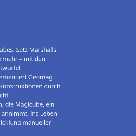
cubes. Setz Marshalls
e mehr – mit den
twürfel
lementiert Geomag
 Konstruktionen durch
icht
n, die Magicube, ein
lt annimmt, ins Leben
wicklung manueller