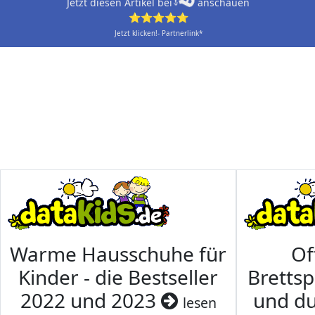
Jetzt diesen Artikel bei
anschauen
⭐⭐⭐⭐⭐
Jetzt klicken!- Partnerlink*
Warme Hausschuhe für
Of
Kinder - die Bestseller
Brettsp
2022 und 2023
und du
lesen