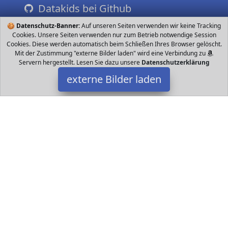
Datakids bei Github
🍪
Datenschutz-Banner:
Auf unseren Seiten verwenden wir keine Tracking
Cookies. Unsere Seiten verwenden nur zum Betrieb notwendige Session
Cookies. Diese werden automatisch beim Schließen Ihres Browser gelöscht.
Mit der Zustimmung "externe Bilder laden" wird eine Verbindung zu
Servern hergestellt. Lesen Sie dazu unsere
Datenschutzerklärung
externe Bilder laden
HOMCOM
Spielzeug Jahre geeignet Rutsche belastbar bis kg Schaukel
belastbar bis kg Mit Basketballring für Geschicklichkeitsspiele mit
dem Ball aus hoc HOMCOM
Datakids ist Teilnehmer am Partnerprogramm der
EU S.à r.l.
Dieses Partnerprogramm wurde ins Leben gerufen, um Links auf
externe
Internetseiten platzieren zu können. Die Bertreiber von
Datakids verdienen mit Kostenerstattungen durch
mit. Der