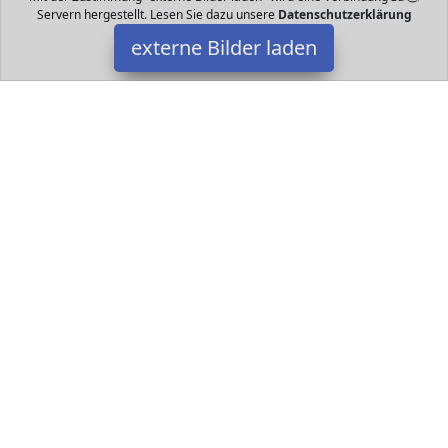
Servern hergestellt. Lesen Sie dazu unsere
Datenschutzerklärung
externe Bilder laden
Alpacasso
ch und lustig Die Dinosauriereier werden aus hochwertigem
umweltfreundlichem Gipsmaterial hergestellt Jedes Dinosaurier Ei
hat eine individuelle F Alpacasso
Datakids ist Teilnehmer am Partnerprogramm der
EU S.à r.l.
Dieses Partnerprogramm wurde ins Leben gerufen, um Links auf
externe
Internetseiten platzieren zu können. Die Bertreiber von
Datakids verdienen mit Kostenerstattungen durch
mit. Der
Inhalt der Produktseiten auf Datakids kommt von
Service LLC.
Der Inhalt wird wie übertragen und ohne Veränderung
wiedergegeben. Der Inhalt kann sich jederzeit ändern.