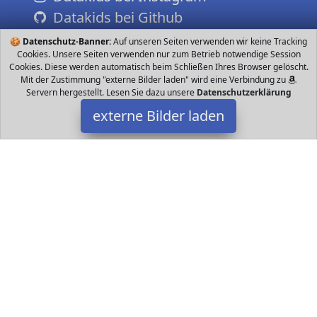
Datakids bei Github
🍪
Datenschutz-Banner:
Auf unseren Seiten verwenden wir keine Tracking
Cookies. Unsere Seiten verwenden nur zum Betrieb notwendige Session
Cookies. Diese werden automatisch beim Schließen Ihres Browser gelöscht.
Mit der Zustimmung "externe Bilder laden" wird eine Verbindung zu
Servern hergestellt. Lesen Sie dazu unsere
Datenschutzerklärung
externe Bilder laden
Tante Tina
Spielzeug m für Mädchen Schöne Puffärmel der Rock bietet viel
Bewegungsfreiheit teiliges Set Kleid und Kopfband Polyester Ideal
für Karneval Hal Tante Tina
Datakids ist Teilnehmer am Partnerprogramm der
EU S.à r.l.
Dieses Partnerprogramm wurde ins Leben gerufen, um Links auf
externe
Internetseiten platzieren zu können. Die Bertreiber von
Datakids verdienen mit Kostenerstattungen durch
mit. Der