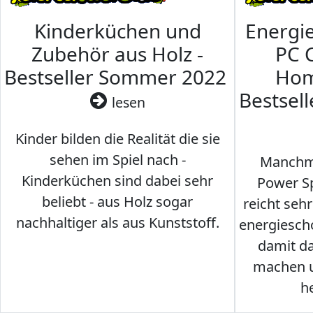
Kinderküchen und
Energi
Zubehör aus Holz -
PC 
Bestseller Sommer 2022
Hom
Bestsel
lesen
Kinder bilden die Realität die sie
sehen im Spiel nach -
Manchma
Kinderküchen sind dabei sehr
Power Sp
beliebt - aus Holz sogar
reicht seh
nachhaltiger als aus Kunststoff.
energiesch
damit d
machen u
h