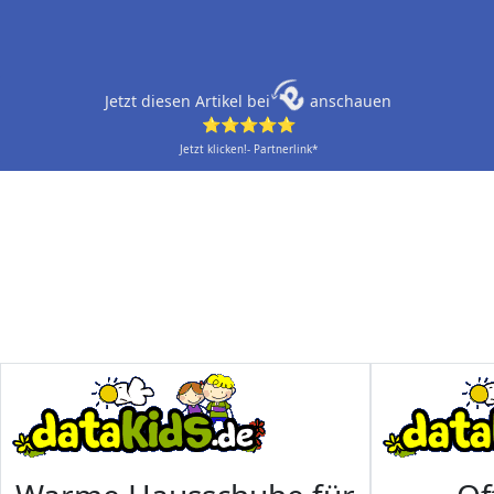
Jetzt diesen Artikel bei
anschauen
⭐⭐⭐⭐⭐
Jetzt klicken!- Partnerlink*