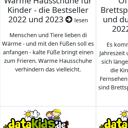
Warme Hausschuhe für
Of
Kinder - die Bestseller
Brettsp
2022 und 2023
und du
lesen
202
Menschen und Tiere lieben di
Wärme - und mit den Füßen soll es
Es komm
anfangen - kalte Füße bringt einen
Jahreszeit 
zum Frieren. Warme Hausschuhe
sich läng
verhindern das vielleicht.
die Ki
Fernsehen
sind Brettsp