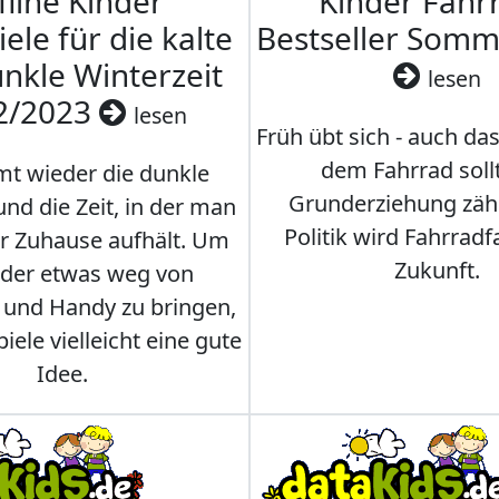
fline Kinder
Kinder Fahrr
iele für die kalte
Bestseller Som
nkle Winterzeit
lesen
2/2023
lesen
Früh übt sich - auch da
dem Fahrrad soll
t wieder die dunkle
Grunderziehung zähl
und die Zeit, in der man
Politik wird Fahrradf
er Zuhause aufhält. Um
Zukunft.
nder etwas weg von
 und Handy zu bringen,
iele vielleicht eine gute
Idee.