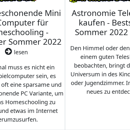
eschonende Mini
Astronomie Te
Computer für
kaufen - Best
eschooling -
Sommer 2022
ler Sommer 2022
Den Himmel oder den
lesen
einem guten Teles
beobachten, bringt 
l muss es nicht ein
Universum in des Ki
ielcomputer sein, es
oder Jugendzimmer. 
r oft eine sparsame und
neues zu entdec
onende PC Variante, um
as Homeschooling zu
nd etwas im Internet
erumzusurfen.