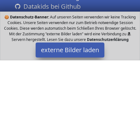
Datakids bei Github
🍪
Datenschutz-Banner:
Auf unseren Seiten verwenden wir keine Tracking
Cookies. Unsere Seiten verwenden nur zum Betrieb notwendige Session
Cookies. Diese werden automatisch beim Schließen Ihres Browser gelöscht.
Mit der Zustimmung "externe Bilder laden" wird eine Verbindung zu
Servern hergestellt. Lesen Sie dazu unsere
Datenschutzerklärung
externe Bilder laden
Heunec
Babyartikel lädt klein und Groß zum Kuscheln und Liebhaben ein
Ein perfekter Begleiter für Groß und Klein und ein tolles Geschenk
Weit über das Babyalter h Heunec
Datakids ist Teilnehmer am Partnerprogramm der
EU S.à r.l.
Dieses Partnerprogramm wurde ins Leben gerufen, um Links auf
externe
Internetseiten platzieren zu können. Die Bertreiber von
Datakids verdienen mit Kostenerstattungen durch
mit. Der