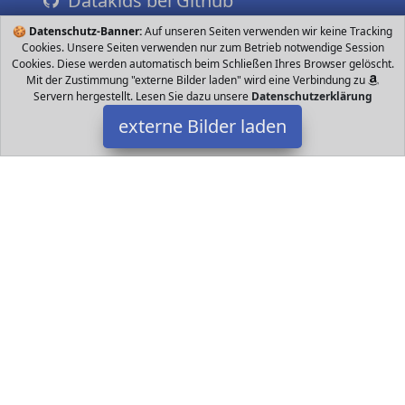
Datakids bei Github
🍪
Datenschutz-Banner:
Auf unseren Seiten verwenden wir keine Tracking
Cookies. Unsere Seiten verwenden nur zum Betrieb notwendige Session
Cookies. Diese werden automatisch beim Schließen Ihres Browser gelöscht.
Mit der Zustimmung "externe Bilder laden" wird eine Verbindung zu
Servern hergestellt. Lesen Sie dazu unsere
Datenschutzerklärung
externe Bilder laden
YUNMO
Haushaltswaren y Costume Printing Spider Pattern Overall
Inklusive Overall Material Baumwolle geeignete Höhe CM CM CM
CM CM CM YUNMO
Datakids ist Teilnehmer am Partnerprogramm der
EU S.à r.l.
Dieses Partnerprogramm wurde ins Leben gerufen, um Links auf
externe
Internetseiten platzieren zu können. Die Bertreiber von
Datakids verdienen mit Kostenerstattungen durch
mit. Der
Inhalt der Produktseiten auf Datakids kommt von
Service LLC.