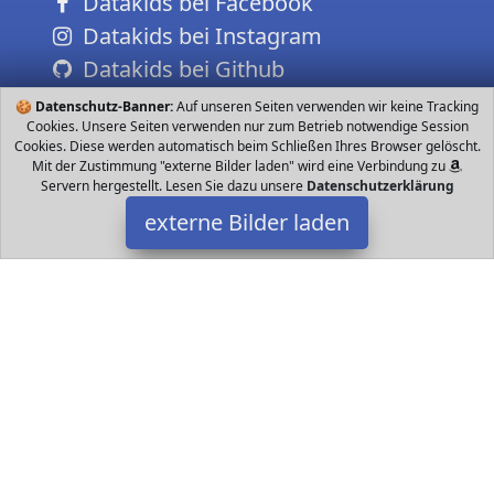
Datakids bei Facebook
Datakids bei Instagram
Datakids bei Github
🍪
Datenschutz-Banner:
Auf unseren Seiten verwenden wir keine Tracking
Cookies. Unsere Seiten verwenden nur zum Betrieb notwendige Session
Cookies. Diese werden automatisch beim Schließen Ihres Browser gelöscht.
Mit der Zustimmung "externe Bilder laden" wird eine Verbindung zu
Servern hergestellt. Lesen Sie dazu unsere
Datenschutzerklärung
externe Bilder laden
APEMAN
Elektronik listische Farben Der Mini Hellprojektor verwendet die
neueste Zoll LCD Technologie und eine fortschrittliche LED
Lichtquelle Dieser Projektor APEMAN
Datakids ist Teilnehmer am Partnerprogramm der
EU S.à r.l.
Dieses Partnerprogramm wurde ins Leben gerufen, um Links auf