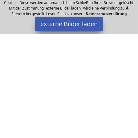
Cookies. Diese werden automatisch beim Schließen Ihres Browser gelöscht.
Mit der Zustimmung "externe Bilder laden" wird eine Verbindung zu
Servern hergestellt. Lesen Sie dazu unsere
Datenschutzerklärung
externe Bilder laden
HECKBO
Babyartikel T MODERNEM DESIGN Wir haben uns zur Aufgabe
gemacht ein Tragetuch mit einem modernen zeitlosen Design zu
entwickeln das elastisch und zugleich auch HECKBO
Datakids ist Teilnehmer am Partnerprogramm der
EU S.à r.l.
Dieses Partnerprogramm wurde ins Leben gerufen, um Links auf
externe
Internetseiten platzieren zu können. Die Bertreiber von
Datakids verdienen mit Kostenerstattungen durch
mit. Der
Inhalt der Produktseiten auf Datakids kommt von
Service LLC.
Der Inhalt wird wie übertragen und ohne Veränderung
wiedergegeben. Der Inhalt kann sich jederzeit ändern.