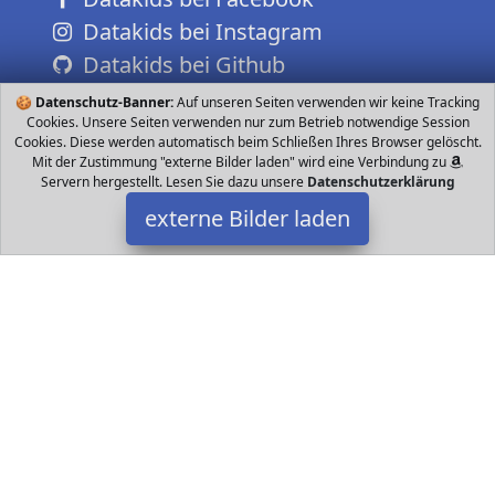
Datakids bei Instagram
Datakids bei Github
🍪
Datenschutz-Banner:
Auf unseren Seiten verwenden wir keine Tracking
Cookies. Unsere Seiten verwenden nur zum Betrieb notwendige Session
Cookies. Diese werden automatisch beim Schließen Ihres Browser gelöscht.
Mit der Zustimmung "externe Bilder laden" wird eine Verbindung zu
Servern hergestellt. Lesen Sie dazu unsere
Datenschutzerklärung
externe Bilder laden
Mopoq
Unterstützung und das hochelastische Heck machen diesen
ferngesteuerten Hubschrauber langlebiger Wenn der RC
Hubschrauber gelandet ist müssen Sie Mopoq
Datakids ist Teilnehmer am Partnerprogramm der
EU S.à r.l.
Dieses Partnerprogramm wurde ins Leben gerufen, um Links auf