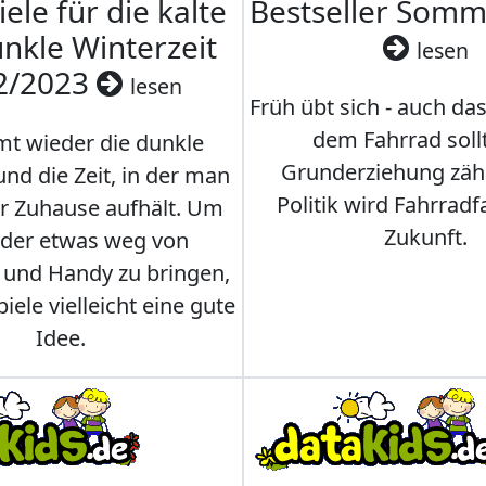
iele für die kalte
Bestseller Som
nkle Winterzeit
lesen
2/2023
lesen
Früh übt sich - auch da
dem Fahrrad soll
t wieder die dunkle
Grunderziehung zähl
und die Zeit, in der man
Politik wird Fahrradf
er Zuhause aufhält. Um
Zukunft.
nder etwas weg von
 und Handy zu bringen,
iele vielleicht eine gute
Idee.