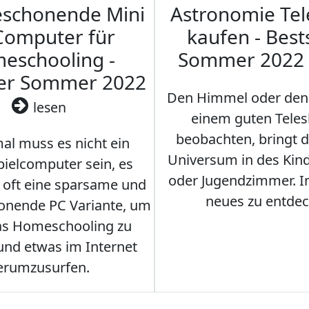
eschonende Mini
Astronomie Te
Computer für
kaufen - Best
eschooling -
Sommer 2022
ler Sommer 2022
Den Himmel oder den
lesen
einem guten Teles
beobachten, bringt 
l muss es nicht ein
Universum in des Ki
ielcomputer sein, es
oder Jugendzimmer. 
r oft eine sparsame und
neues zu entdec
onende PC Variante, um
as Homeschooling zu
nd etwas im Internet
erumzusurfen.