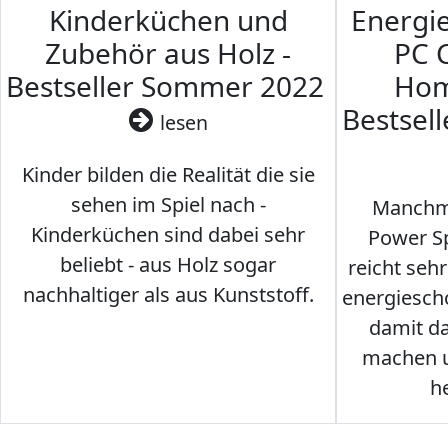
Kinderküchen und
Energi
Zubehör aus Holz -
PC 
Bestseller Sommer 2022
Hom
Bestsel
lesen
Kinder bilden die Realität die sie
sehen im Spiel nach -
Manchma
Kinderküchen sind dabei sehr
Power Sp
beliebt - aus Holz sogar
reicht seh
nachhaltiger als aus Kunststoff.
energiesch
damit d
machen u
h