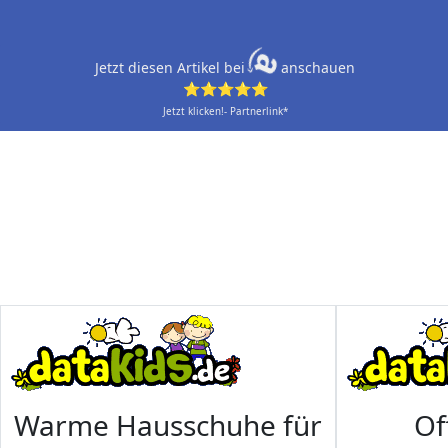
Jetzt diesen Artikel bei
anschauen
⭐⭐⭐⭐⭐
Jetzt klicken!- Partnerlink*
Warme Hausschuhe für
Of