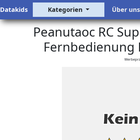
Datakids
Kategorien
Über un
Peanutaoc RC Supe
Fernbedienung 
Werbeprä