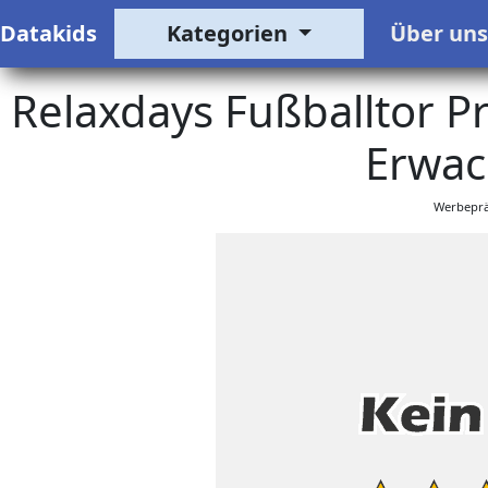
Datakids
Kategorien
Über un
Relaxdays Fußballtor Pr
Erwac
Werbeprä