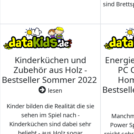
sind Brettsp
Kinderküchen und
Energi
Zubehör aus Holz -
PC 
Bestseller Sommer 2022
Hom
Bestsel
lesen
Kinder bilden die Realität die sie
sehen im Spiel nach -
Manchma
Kinderküchen sind dabei sehr
Power Sp
beliebt - aus Holz sogar
reicht seh