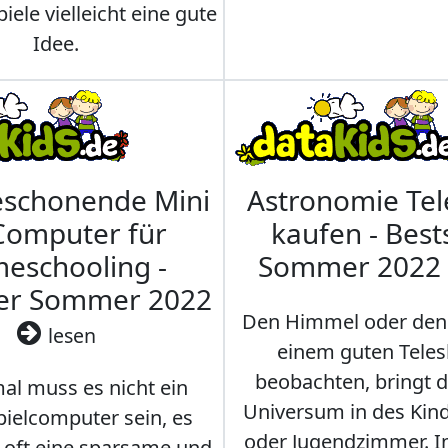
iele vielleicht eine gute
Idee.
eschonende Mini
Astronomie Te
Computer für
kaufen - Best
eschooling -
Sommer 2022
ler Sommer 2022
Den Himmel oder den
lesen
einem guten Teles
beobachten, bringt 
l muss es nicht ein
Universum in des Ki
ielcomputer sein, es
oder Jugendzimmer. 
r oft eine sparsame und