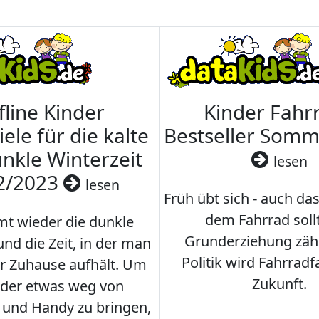
fline Kinder
Kinder Fahrr
iele für die kalte
Bestseller Som
nkle Winterzeit
lesen
2/2023
lesen
Früh übt sich - auch da
dem Fahrrad soll
t wieder die dunkle
Grunderziehung zähl
und die Zeit, in der man
Politik wird Fahrradf
er Zuhause aufhält. Um
Zukunft.
nder etwas weg von
 und Handy zu bringen,