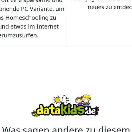
neues zu entdec
onende PC Variante, um
as Homeschooling zu
nd etwas im Internet
erumzusurfen.
Was sagen andere zu diesem