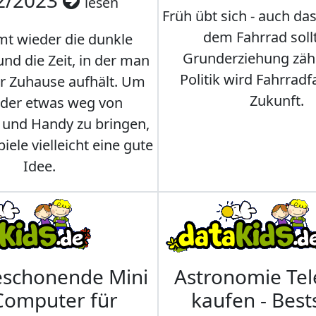
2/2023
lesen
Früh übt sich - auch da
dem Fahrrad soll
t wieder die dunkle
Grunderziehung zähl
und die Zeit, in der man
Politik wird Fahrradf
er Zuhause aufhält. Um
Zukunft.
nder etwas weg von
 und Handy zu bringen,
iele vielleicht eine gute
Idee.
eschonende Mini
Astronomie Te
Computer für
kaufen - Best