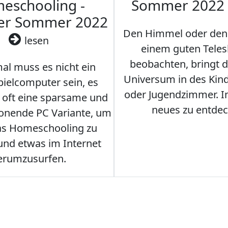
eschooling -
Sommer 2022
ler Sommer 2022
Den Himmel oder den
lesen
einem guten Teles
beobachten, bringt 
l muss es nicht ein
Universum in des Ki
ielcomputer sein, es
oder Jugendzimmer. 
r oft eine sparsame und
neues zu entdec
onende PC Variante, um
as Homeschooling zu
nd etwas im Internet
erumzusurfen.