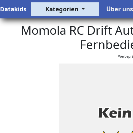
Datakids
Kategorien
Über un
Momola RC Drift Au
Fernbedi
Werbeprä