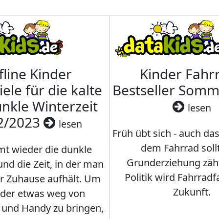
fline Kinder
Kinder Fahrr
iele für die kalte
Bestseller Som
nkle Winterzeit
lesen
2/2023
lesen
Früh übt sich - auch da
dem Fahrrad soll
t wieder die dunkle
Grunderziehung zähl
und die Zeit, in der man
Politik wird Fahrradf
er Zuhause aufhält. Um
Zukunft.
nder etwas weg von
 und Handy zu bringen,