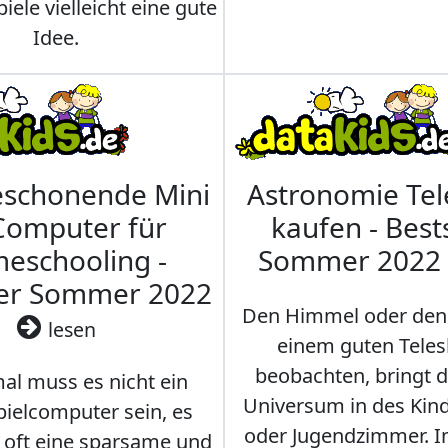
iele vielleicht eine gute
Idee.
eschonende Mini
Astronomie Te
Computer für
kaufen - Best
eschooling -
Sommer 2022
ler Sommer 2022
Den Himmel oder den
lesen
einem guten Teles
beobachten, bringt 
l muss es nicht ein
Universum in des Ki
ielcomputer sein, es
oder Jugendzimmer. 
r oft eine sparsame und