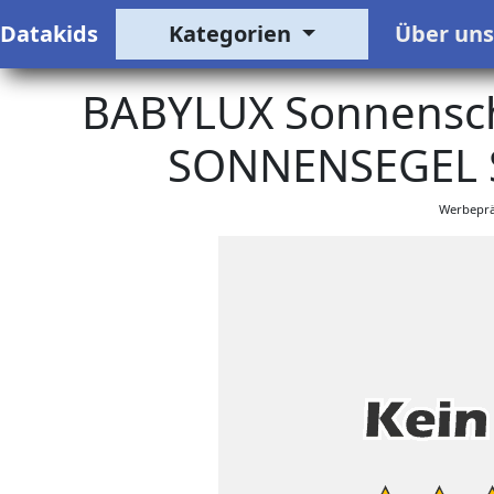
Datakids
Kategorien
Über un
BABYLUX Sonnenschu
SONNENSEGEL S
Werbeprä