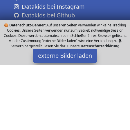
Datakids bei Instagram
Datakids bei Github
🍪
Datenschutz-Banner:
Auf unseren Seiten verwenden wir keine Tracking
Cookies. Unsere Seiten verwenden nur zum Betrieb notwendige Session
Cookies. Diese werden automatisch beim Schließen Ihres Browser gelöscht.
Mit der Zustimmung "externe Bilder laden" wird eine Verbindung zu
Servern hergestellt. Lesen Sie dazu unsere
Datenschutzerklärung
externe Bilder laden
Vtech
Spielzeug r mit Lichtprojektion zum Einschlafen in Geschichte
oder Lied Die unterschiedlichen Stimmen der Figuren und
Raketen realistische Töne und Melodien Vtech
Datakids ist Teilnehmer am Partnerprogramm der
EU S.à r.l.
Dieses Partnerprogramm wurde ins Leben gerufen, um Links auf
externe
Internetseiten platzieren zu können. Die Bertreiber von