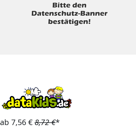
ab 7,56 €
8,72 €
*