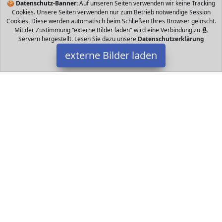
🍪
Datenschutz-Banner:
Auf unseren Seiten verwenden wir keine Tracking
Cookies. Unsere Seiten verwenden nur zum Betrieb notwendige Session
Cookies. Diese werden automatisch beim Schließen Ihres Browser gelöscht.
Mit der Zustimmung "externe Bilder laden" wird eine Verbindung zu
Servern hergestellt. Lesen Sie dazu unsere
Datenschutzerklärung
externe Bilder laden
HONGXUNJIE
Misc. indigkeit und Lange Kontrolle in der Ferne Fahren Sie mit
MPH KM h und blasen Sie andere ferngesteuerte Boote aus dem
Wasser Nutzen Sie HONGXUNJIE
Datakids ist Teilnehmer am Partnerprogramm der
EU S.à r.l.
Dieses Partnerprogramm wurde ins Leben gerufen, um Links auf
externe
Internetseiten platzieren zu können. Die Bertreiber von
Datakids verdienen mit Kostenerstattungen durch
mit. Der
Inhalt der Produktseiten auf Datakids kommt von
Service LLC.
Der Inhalt wird wie übertragen und ohne Veränderung