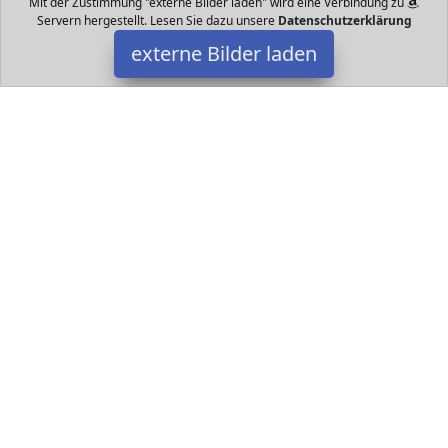
Mit der Zustimmung "externe Bilder laden" wird eine Verbindung zu
Servern hergestellt. Lesen Sie dazu unsere
Datenschutzerklärung
externe Bilder laden
crenova
Elektronik EIT Der Crenova XPE beamer k bietet Ihnen mit seiner
fortschrittlichen Pixel und LED Technologie erstaunliche ANSI Lux
Helligkeit u crenova
Datakids ist Teilnehmer am Partnerprogramm der
EU S.à r.l.
Dieses Partnerprogramm wurde ins Leben gerufen, um Links auf
externe
Internetseiten platzieren zu können. Die Bertreiber von
Datakids verdienen mit Kostenerstattungen durch
mit. Der
Inhalt der Produktseiten auf Datakids kommt von
Service LLC.
Der Inhalt wird wie übertragen und ohne Veränderung
wiedergegeben. Der Inhalt kann sich jederzeit ändern.