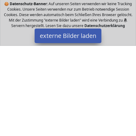
🍪
Datenschutz-Banner:
Auf unseren Seiten verwenden wir keine Tracking
Cookies. Unsere Seiten verwenden nur zum Betrieb notwendige Session
Cookies. Diese werden automatisch beim Schließen Ihres Browser gelöscht.
Mit der Zustimmung "externe Bilder laden" wird eine Verbindung zu
Servern hergestellt. Lesen Sie dazu unsere
Datenschutzerklärung
externe Bilder laden
SCIJOY
Elektronik PX WASSERDICHTER HOCHWERTIGE ULTAKOMPAKT UND
FEDERLEICHT Bluetooth box Ideal für deine nächste Poolparty Der
vollständig abgedichtete Rumpf g SCIJOY
Datakids ist Teilnehmer am Partnerprogramm der
EU S.à r.l.
Dieses Partnerprogramm wurde ins Leben gerufen, um Links auf
externe
Internetseiten platzieren zu können. Die Bertreiber von
Datakids verdienen mit Kostenerstattungen durch
mit. Der
Inhalt der Produktseiten auf Datakids kommt von
Service LLC.
Der Inhalt wird wie übertragen und ohne Veränderung