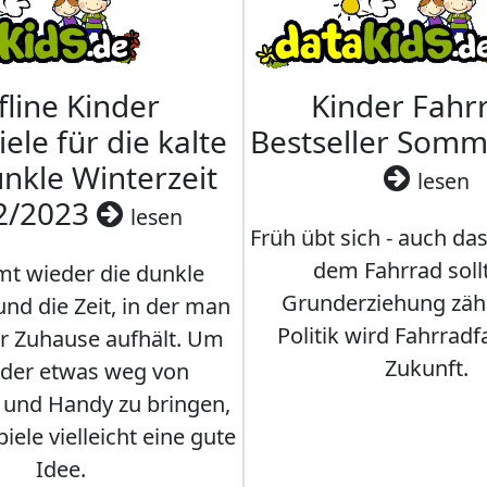
fline Kinder
Kinder Fahrr
iele für die kalte
Bestseller Som
nkle Winterzeit
lesen
2/2023
lesen
Früh übt sich - auch da
dem Fahrrad soll
t wieder die dunkle
Grunderziehung zähl
und die Zeit, in der man
Politik wird Fahrradf
er Zuhause aufhält. Um
Zukunft.
nder etwas weg von
 und Handy zu bringen,
iele vielleicht eine gute
Idee.