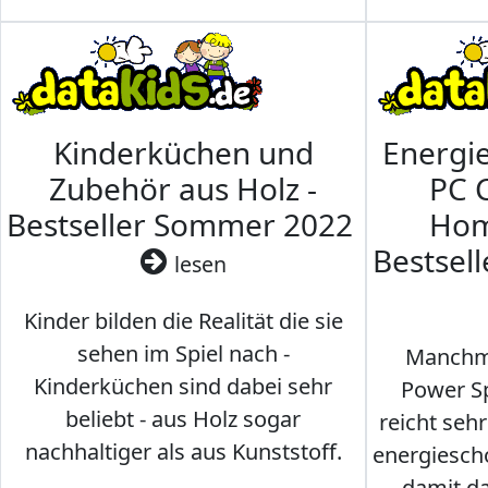
Kinderküchen und
Energi
Zubehör aus Holz -
PC 
Bestseller Sommer 2022
Hom
Bestsel
lesen
Kinder bilden die Realität die sie
sehen im Spiel nach -
Manchma
Kinderküchen sind dabei sehr
Power Sp
beliebt - aus Holz sogar
reicht seh
nachhaltiger als aus Kunststoff.
energiesch
damit d