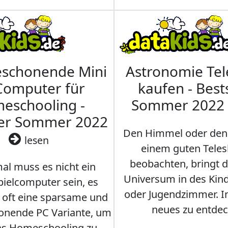
eschonende Mini
Astronomie Te
Computer für
kaufen - Best
eschooling -
Sommer 2022
ler Sommer 2022
Den Himmel oder den
lesen
einem guten Teles
beobachten, bringt 
l muss es nicht ein
Universum in des Ki
ielcomputer sein, es
oder Jugendzimmer. 
r oft eine sparsame und
neues zu entdec
onende PC Variante, um
as Homeschooling zu