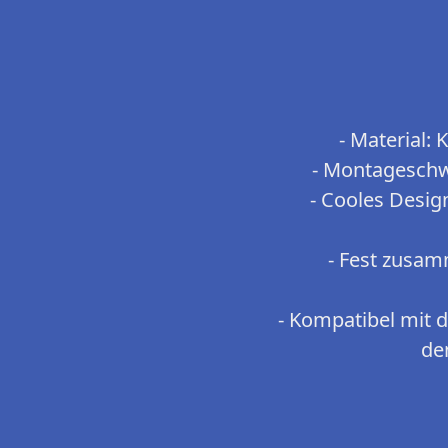
- Material:
- Montageschwi
- Cooles Design
- Fest zusa
- Kompatibel mit 
de