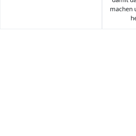
machen u
h