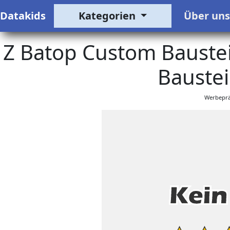
Datakids
Kategorien
Über un
Z Batop Custom Baustei
Bauste
Werbeprä