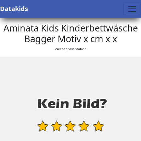
Datakids
Aminata Kids Kinderbettwäsche
Bagger Motiv x cm x x
Werbepräsentation