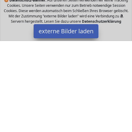
🍪
Datenschutz-Banner:
Auf unseren Seiten verwenden wir keine Tracking
Cookies. Unsere Seiten verwenden nur zum Betrieb notwendige Session
Cookies. Diese werden automatisch beim Schließen Ihres Browser gelöscht.
Mit der Zustimmung "externe Bilder laden" wird eine Verbindung zu
Servern hergestellt. Lesen Sie dazu unsere
Datenschutzerklärung
externe Bilder laden
Sunarrive
Set für kleine Baustellenarbeiter Mit Bagger Radlader Kipplaster
Walze Gabelstapler Betonmischer Schilder und Zubehör kannst
Kinder deren e Sunarrive
Datakids ist Teilnehmer am Partnerprogramm der
EU S.à r.l.
Dieses Partnerprogramm wurde ins Leben gerufen, um Links auf
externe
Internetseiten platzieren zu können. Die Bertreiber von
Datakids verdienen mit Kostenerstattungen durch
mit. Der
Inhalt der Produktseiten auf Datakids kommt von
Service LLC.
Der Inhalt wird wie übertragen und ohne Veränderung
wiedergegeben. Der Inhalt kann sich jederzeit ändern.