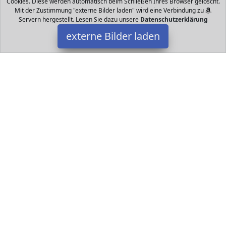
Cookies. Diese werden automatisch beim Schließen Ihres Browser gelöscht.
Mit der Zustimmung "externe Bilder laden" wird eine Verbindung zu
Servern hergestellt. Lesen Sie dazu unsere
Datenschutzerklärung
externe Bilder laden
Microsoft
Personal Computers der nächsten Generation Mit der Vielfalt
eines Studios und Tablets mit dem Sie natürlicher tippen
zeichnen schreiben arbeiten spielen und den Microsoft
Datakids ist Teilnehmer am Partnerprogramm der
EU S.à r.l.
Dieses Partnerprogramm wurde ins Leben gerufen, um Links auf
externe
Internetseiten platzieren zu können. Die Bertreiber von
Datakids verdienen mit Kostenerstattungen durch
mit. Der
Inhalt der Produktseiten auf Datakids kommt von
Service LLC.
Der Inhalt wird wie übertragen und ohne Veränderung
wiedergegeben. Der Inhalt kann sich jederzeit ändern.