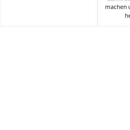
machen u
h