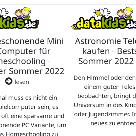
eschonende Mini
Astronomie Te
Computer für
kaufen - Best
eschooling -
Sommer 2022
ler Sommer 2022
Den Himmel oder den
lesen
einem guten Teles
beobachten, bringt 
l muss es nicht ein
Universum in des Ki
ielcomputer sein, es
oder Jugendzimmer. 
r oft eine sparsame und
neues zu entdec
onende PC Variante, um
as Homeschooling zu