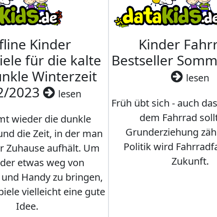
fline Kinder
Kinder Fahrr
iele für die kalte
Bestseller Som
nkle Winterzeit
lesen
2/2023
lesen
Früh übt sich - auch da
dem Fahrrad soll
t wieder die dunkle
Grunderziehung zähl
und die Zeit, in der man
Politik wird Fahrradf
er Zuhause aufhält. Um
Zukunft.
nder etwas weg von
 und Handy zu bringen,
iele vielleicht eine gute
Idee.