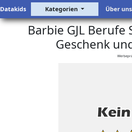
Datakids
Kategorien
Über un
Barbie GJL Berufe 
Geschenk und
Werbeprä