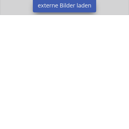
externe Bilder laden
Jollein
Spielzeug uchenholz Gestrickte Figur aus feiner Baumwolle
Artikelgröße LxBxH x x cm Jollein
Datakids ist Teilnehmer am Partnerprogramm der
EU S.à r.l.
Dieses Partnerprogramm wurde ins Leben gerufen, um Links auf
externe
Internetseiten platzieren zu können. Die Bertreiber von
Datakids verdienen mit Kostenerstattungen durch
mit. Der
Inhalt der Produktseiten auf Datakids kommt von
Service LLC.
Der Inhalt wird wie übertragen und ohne Veränderung
wiedergegeben. Der Inhalt kann sich jederzeit ändern.